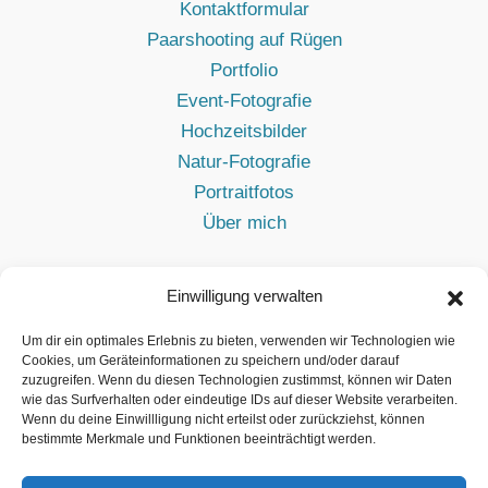
Kontaktformular
Paarshooting auf Rügen
Portfolio
Event-Fotografie
Hochzeitsbilder
Natur-Fotografie
Portraitfotos
Über mich
Neueste Beiträge
Einwilligung verwalten
Die 12 schönsten Orte für Fotos auf Rügen – Tipps vom
Um dir ein optimales Erlebnis zu bieten, verwenden wir Technologien wie
Cookies, um Geräteinformationen zu speichern und/oder darauf
Fotografen
13. März 2026
zuzugreifen. Wenn du diesen Technologien zustimmst, können wir Daten
Fürstengeburtstag in Putbus
2. Juli 2025
wie das Surfverhalten oder eindeutige IDs auf dieser Website verarbeiten.
Wenn du deine Einwillligung nicht erteilst oder zurückziehst, können
10 Prozent Winter-Rabatt
16. Februar 2024
bestimmte Merkmale und Funktionen beeinträchtigt werden.
Interview bei expertentesten.de
19. Dezember 2022